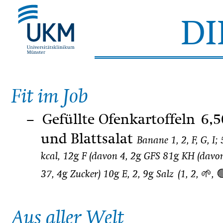
D
Fit im Job
Gefüllte Ofenkartoffeln
6,5
und Blattsalat
Banane 1, 2, F, G, I;
kcal, 12g F (davon 4, 2g GFS 81g KH (davo
37, 4g Zucker) 10g E, 2, 9g Salz
(1, 2, 🌱, 
Aus aller Welt