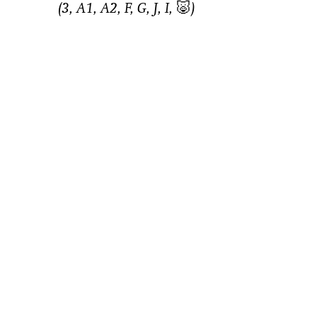
(3, A1, A2, F, G, J, I, 🐷)