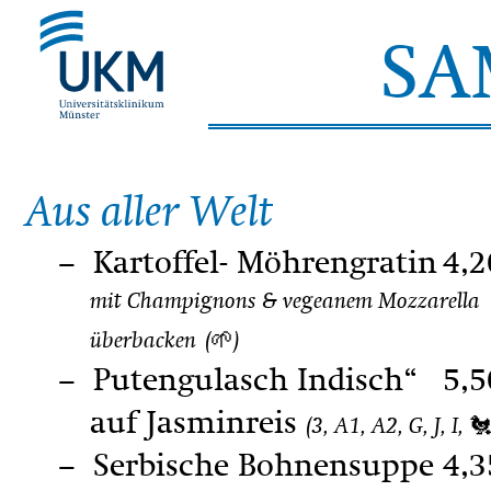
SA
Aus aller Welt
Kartoffel- Möhrengratin
4,2
mit Champignons & vegeanem Mozzarella
überbacken
(🌱)
Putengulasch Indisch“
5,5
auf Jasminreis
(3, A1, A2, G, J, I, 🐔
Serbische Bohnensuppe
4,3